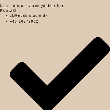
SOM
Læs mere om vores ydelser her
Kontakt
TEGNESTUE
ck@geck-studio.dk
I
+45 26272632
DANMARK
ARBEJDER
VI
I
HELE
LANDET
–
FRA
IDÉ
TIL
FÆRDIGT
BYGGERI.